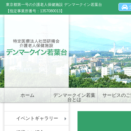
東京都第一号の介護老人保健施設 デンマークイン若葉台
【指定事業所番号：1357080013】
ホーム
デンマークイン若葉
サービスのご
台とは
イベントギャラリー