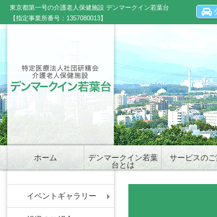
東京都第一号の介護老人保健施設 デンマークイン若葉台
【指定事業所番号：1357080013】
ホーム
デンマークイン若葉
サービスのご
台とは
イベントギャラリー